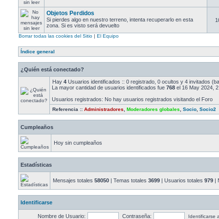
Objetos Perdidos
Si pierdes algo en nuestro terreno, intenta recuperarlo en esta
1
zona. Si es visto será devuelto
Borrar todas las cookies del Sitio
|
El Equipo
Índice general
¿Quién está conectado?
Hay
4
Usuarios identificados :: 0 registrado, 0 ocultos y 4 invitados (
La mayor cantidad de usuarios identificados fue
768
el 16 May 2024, 2
Usuarios registrados: No hay usuarios registrados visitando el Foro
Referencia ::
Administradores
,
Moderadores globales
,
Socio
,
Socio2
Cumpleaños
Hoy sin cumpleaños
Estadísticas
Mensajes totales
58050
| Temas totales
3699
| Usuarios totales
979
| 
Identificarse
Nombre de Usuario:
Contraseña:
Identificarse