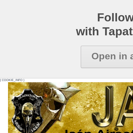
Follow
with Tapat
Open in 
{ COOKIE_INFO }