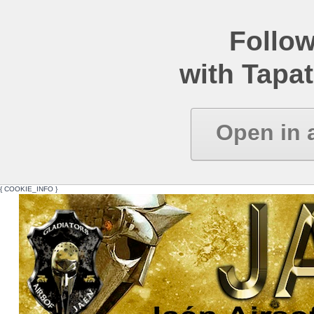
Follow
with Tapat
Open in 
{ COOKIE_INFO }