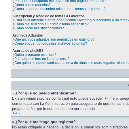
¿Por qué mi búsqueda me devuelve una página en blanco?
¿Cómo busco usuarios?
¿Como se puede encontrar mis propios mensajes y temas?
Suscripción y Añadido de temas a Favoritos
¿Cuál es la diferencia entre añadir como Favorito y suscribirme a un tema
¿Cómo me suscribo a un foro o tema específico?
¿Cómo borro mis suscripciones?
Archivos Adjuntos
¿Qué archivos adjuntos son permitidos en este foro?
¿Cómo encuentro todos mis archivos adjuntos?
Acerca de phpBB3
¿Quién programó este foro?
¿Por qué este foro no tiene tal cosa?
¿Con quién se puede contactar acerca de abusos o usos ilegales relacion
P
» ¿Por qué no puedo autenticarme?
Existen varias razones por lo cuál esto puede suceder. Primero, aseg
comunícate con La Administración para asegurarte de que no has sido 
programación, por lo que necesitaría ser reparado.
Arriba
» ¿Por qué me tengo que registrar?
No estás obligado a hacerlo, la decisión la toman los administradore