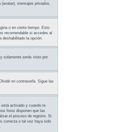
a (avatar), mensajes privados,
gina o en cierto tiempo. Esto
 es recomendable si accedes al
a deshabilitado la opción.
y solamente serás visto por
Olvidé mi contraseña
. Sigue las
) está activado y cuando te
unos foros disponen que las
izar el proceso de registro. Si
es correcta o tal vez haya sido
.