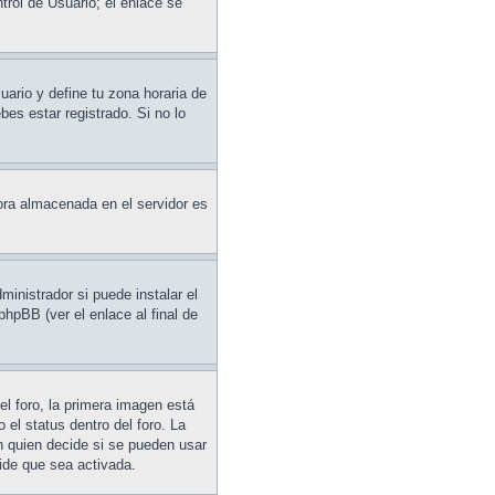
trol de Usuario; el enlace se
uario y define tu zona horaria de
es estar registrado. Si no lo
hora almacenada en el servidor es
ministrador si puede instalar el
phpBB (ver el enlace al final de
l foro, la primera imagen está
 el status dentro del foro. La
 quien decide si se pueden usar
ide que sea activada.