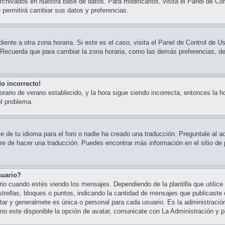
rchivados en nuestra base de datos. Para modificarlos, visita el Panel de Con
e permitirá cambiar sus datos y preferencias.
iente a otra zona horaria. Si este es el caso, visita el Panel de Control de Us
 Recuerda que para cambiar la zona horaria, como las demás preferencias, deb
do incorrecto!
horario de verano establecido, y la hora sigue siendo incorrecta, entonces la 
el problema.
 de tu idioma para el foro o nadie ha creado una traducción. Preguntale al ad
bre de hacer una traducción. Puedes encontrar más información en el sitio de 
suario?
cuando estés viendo los mensajes. Dependiendo de la plantilla que utilice e
trellas, bloques o puntos, indicando la cantidad de mensajes que publicaste o
 y generalmete es única o personal para cada usuario. Es la administración
o este disponible la opción de avatar, comunicate con La Administración y p