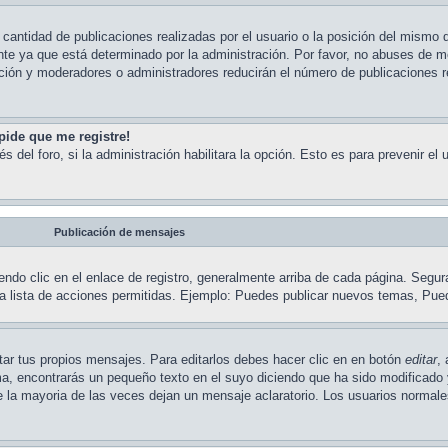
cantidad de publicaciones realizadas por el usuario o la posición del mismo d
nte ya que está determinado por la administración. Por favor, no abuses de 
cción y moderadores o administradores reducirán el número de publicaciones 
pide que me registre!
s del foro, si la administración habilitara la opción. Esto es para prevenir el
Publicación de mensajes
ndo clic en el enlace de registro, generalmente arriba de cada página. Segur
na lista de acciones permitidas. Ejemplo: Puedes publicar nuevos temas, Pue
ar tus propios mensajes. Para editarlos debes hacer clic en en botón
editar
,
ema, encontrarás un pequeño texto en el suyo diciendo que ha sido modificado 
ue la mayoria de las veces dejan un mensaje aclaratorio. Los usuarios normal