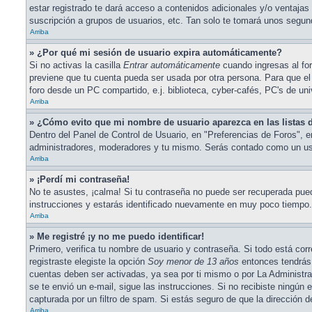
estar registrado te dará acceso a contenidos adicionales y/o ventajas
suscripción a grupos de usuarios, etc. Tan solo te tomará unos seg
Arriba
» ¿Por qué mi sesión de usuario expira automáticamente?
Si no activas la casilla
Entrar automáticamente
cuando ingresas al for
previene que tu cuenta pueda ser usada por otra persona. Para que el
foro desde un PC compartido, e.j. biblioteca, cyber-cafés, PC's de univ
Arriba
» ¿Cómo evito que mi nombre de usuario aparezca en las listas d
Dentro del Panel de Control de Usuario, en "Preferencias de Foros", 
administradores, moderadores y tu mismo. Serás contado como un usu
Arriba
» ¡Perdí mi contraseña!
No te asustes, ¡calma! Si tu contraseña no puede ser recuperada puede
instrucciones y estarás identificado nuevamente en muy poco tiempo.
Arriba
» Me registré ¡y no me puedo identificar!
Primero, verifica tu nombre de usuario y contraseña. Si todo está cor
registraste elegiste la opción
Soy menor de 13 años
entonces tendrás 
cuentas deben ser activadas, ya sea por ti mismo o por La Administració
se te envió un e-mail, sigue las instrucciones. Si no recibiste ningún
capturada por un filtro de spam. Si estás seguro de que la dirección 
Arriba