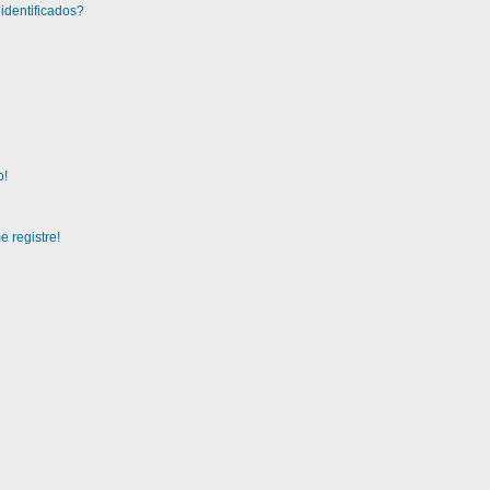
identificados?
o!
 registre!