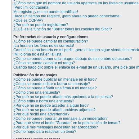
¿Cómo evito que mi nombre de usuario aparezca en las listas de usuarios 
¡Perdí mi contraseña!
Me registré ¡y no me puedo identificar!
Hace un tiempo me registré, ¡pero ahora no puedo conectarme!
¿Qué es COPPA?
¿Por qué no puedo registrarme?
¿Cuál es la función de "Borrar todas las cookies del Sitio"?
Preferencias de usuario y configuraciones
¿Cómo se puede cambiar mi configuración?
¡La hora en los foros no es correcta!
Cambié la zona horaria en mi perfil, ¡pero el tiempo sigue siendo incorrect
¡Mi idioma no está en la lista!
¿Cómo se puede poner una imagen debajo de mi nombre de usuario?
¿Cómo se puede cambiar mi rango?
Cuando hago clic sobre el enlace de e-mail de un usuario, ¡me pide que me
Publicación de mensajes
¿Cómo se puede publicar un mensaje en el foro?
¿Cómo se puede editar o borrar un mensaje?
¿Cómo se puede añadir una firma a mi mensaje?
¿Cómo creo una encuesta?
¿Por qué no se puede añadir más opciones a la encuesta?
¿Cómo edito o borro una encuesta?
¿Por qué no se puede acceder a algún foro?
¿Por qué no se puede añadir archivos adjuntos?
¿Por qué recibí una advertencia?
¿Cómo se puede reportar un mensaje a un moderador?
¿Para qué sirve el botón "Guardar" en la publicación de temas?
¿Por qué mis mensajes necesitan ser aprobados?
¿Cómo hago para reactivar un tema?