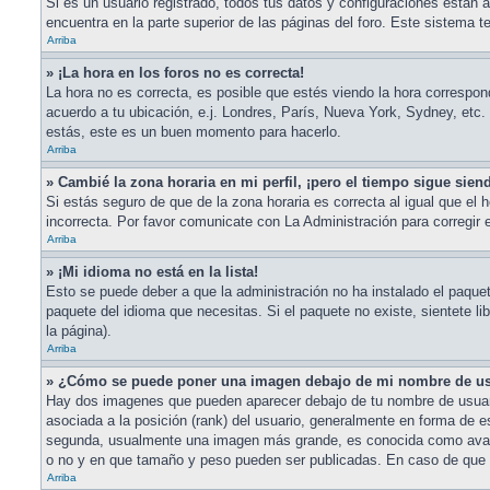
Si es un usuario registrado, todos tus datos y configuraciones están a
encuentra en la parte superior de las páginas del foro. Este sistema t
Arriba
» ¡La hora en los foros no es correcta!
La hora no es correcta, es posible que estés viendo la hora correspond
acuerdo a tu ubicación, e.j. Londres, París, Nueva York, Sydney, etc.
estás, este es un buen momento para hacerlo.
Arriba
» Cambié la zona horaria en mi perfil, ¡pero el tiempo sigue sien
Si estás seguro de que de la zona horaria es correcta al igual que el 
incorrecta. Por favor comunicate con La Administración para corregir 
Arriba
» ¡Mi idioma no está en la lista!
Esto se puede deber a que la administración no ha instalado el paquete
paquete del idioma que necesitas. Si el paquete no existe, sientete li
la página).
Arriba
» ¿Cómo se puede poner una imagen debajo de mi nombre de u
Hay dos imagenes que pueden aparecer debajo de tu nombre de usuario 
asociada a la posición (rank) del usuario, generalmente en forma de es
segunda, usualmente una imagen más grande, es conocida como avatar
o no y en que tamaño y peso pueden ser publicadas. En caso de que n
Arriba