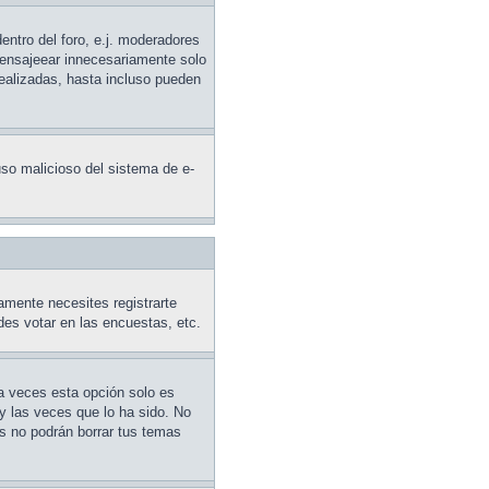
entro del foro, e.j. moderadores
mensajeear innecesariamente solo
realizadas, hasta incluso pueden
 uso malicioso del sistema de e-
amente necesites registrarte
des votar en las encuestas, etc.
 a veces esta opción solo es
y las veces que lo ha sido. No
es no podrán borrar tus temas