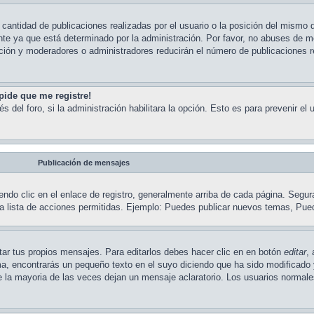
cantidad de publicaciones realizadas por el usuario o la posición del mismo d
nte ya que está determinado por la administración. Por favor, no abuses de 
cción y moderadores o administradores reducirán el número de publicaciones 
pide que me registre!
s del foro, si la administración habilitara la opción. Esto es para prevenir el
Publicación de mensajes
ndo clic en el enlace de registro, generalmente arriba de cada página. Segur
na lista de acciones permitidas. Ejemplo: Puedes publicar nuevos temas, Pue
ar tus propios mensajes. Para editarlos debes hacer clic en en botón
editar
,
ema, encontrarás un pequeño texto en el suyo diciendo que ha sido modificado 
ue la mayoria de las veces dejan un mensaje aclaratorio. Los usuarios normal