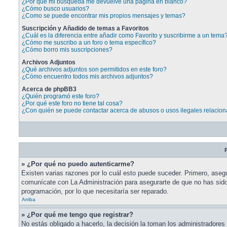
¿Por qué mi búsqueda me devuelve una página en blanco?
¿Cómo busco usuarios?
¿Como se puede encontrar mis propios mensajes y temas?
Suscripción y Añadido de temas a Favoritos
¿Cuál es la diferencia entre añadir como Favorito y suscribirme a un tema
¿Cómo me suscribo a un foro o tema específico?
¿Cómo borro mis suscripciones?
Archivos Adjuntos
¿Qué archivos adjuntos son permitidos en este foro?
¿Cómo encuentro todos mis archivos adjuntos?
Acerca de phpBB3
¿Quién programó este foro?
¿Por qué este foro no tiene tal cosa?
¿Con quién se puede contactar acerca de abusos o usos ilegales relacion
P
» ¿Por qué no puedo autenticarme?
Existen varias razones por lo cuál esto puede suceder. Primero, aseg
comunícate con La Administración para asegurarte de que no has sido 
programación, por lo que necesitaría ser reparado.
Arriba
» ¿Por qué me tengo que registrar?
No estás obligado a hacerlo, la decisión la toman los administradore