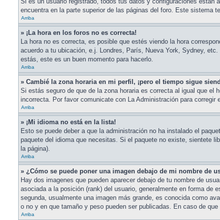
Si es un usuario registrado, todos tus datos y configuraciones están a
encuentra en la parte superior de las páginas del foro. Este sistema t
Arriba
» ¡La hora en los foros no es correcta!
La hora no es correcta, es posible que estés viendo la hora correspond
acuerdo a tu ubicación, e.j. Londres, París, Nueva York, Sydney, etc.
estás, este es un buen momento para hacerlo.
Arriba
» Cambié la zona horaria en mi perfil, ¡pero el tiempo sigue sien
Si estás seguro de que de la zona horaria es correcta al igual que el 
incorrecta. Por favor comunicate con La Administración para corregir 
Arriba
» ¡Mi idioma no está en la lista!
Esto se puede deber a que la administración no ha instalado el paquete
paquete del idioma que necesitas. Si el paquete no existe, sientete li
la página).
Arriba
» ¿Cómo se puede poner una imagen debajo de mi nombre de u
Hay dos imagenes que pueden aparecer debajo de tu nombre de usuario 
asociada a la posición (rank) del usuario, generalmente en forma de es
segunda, usualmente una imagen más grande, es conocida como avatar
o no y en que tamaño y peso pueden ser publicadas. En caso de que n
Arriba