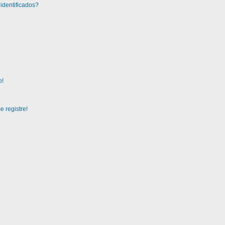
identificados?
o!
 registre!