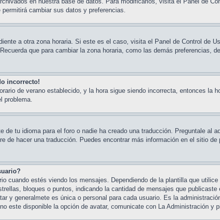
rchivados en nuestra base de datos. Para modificarlos, visita el Panel de Con
e permitirá cambiar sus datos y preferencias.
iente a otra zona horaria. Si este es el caso, visita el Panel de Control de Us
 Recuerda que para cambiar la zona horaria, como las demás preferencias, deb
do incorrecto!
horario de verano establecido, y la hora sigue siendo incorrecta, entonces la 
el problema.
 de tu idioma para el foro o nadie ha creado una traducción. Preguntale al ad
bre de hacer una traducción. Puedes encontrar más información en el sitio de 
suario?
cuando estés viendo los mensajes. Dependiendo de la plantilla que utilice e
trellas, bloques o puntos, indicando la cantidad de mensajes que publicaste o
 y generalmete es única o personal para cada usuario. Es la administración
o este disponible la opción de avatar, comunicate con La Administración y p