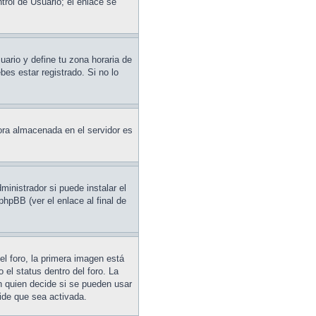
trol de Usuario; el enlace se
uario y define tu zona horaria de
es estar registrado. Si no lo
hora almacenada en el servidor es
ministrador si puede instalar el
phpBB (ver el enlace al final de
l foro, la primera imagen está
 el status dentro del foro. La
 quien decide si se pueden usar
ide que sea activada.