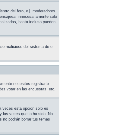
entro del foro, e.j. moderadores
mensajeear innecesariamente solo
realizadas, hasta incluso pueden
 uso malicioso del sistema de e-
amente necesites registrarte
des votar en las encuestas, etc.
 a veces esta opción solo es
y las veces que lo ha sido. No
es no podrán borrar tus temas