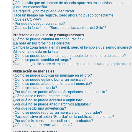
¿Cómo evito que mi nombre de usuario aparezca en las listas de usuarios 
¡Perdí mi contraseña!
Me registré ¡y no me puedo identificar!
Hace un tiempo me registré, ¡pero ahora no puedo conectarme!
¿Qué es COPPA?
¿Por qué no puedo registrarme?
¿Cuál es la función de "Borrar todas las cookies del Sitio"?
Preferencias de usuario y configuraciones
¿Cómo se puede cambiar mi configuración?
¡La hora en los foros no es correcta!
Cambié la zona horaria en mi perfil, ¡pero el tiempo sigue siendo incorrect
¡Mi idioma no está en la lista!
¿Cómo se puede poner una imagen debajo de mi nombre de usuario?
¿Cómo se puede cambiar mi rango?
Cuando hago clic sobre el enlace de e-mail de un usuario, ¡me pide que me
Publicación de mensajes
¿Cómo se puede publicar un mensaje en el foro?
¿Cómo se puede editar o borrar un mensaje?
¿Cómo se puede añadir una firma a mi mensaje?
¿Cómo creo una encuesta?
¿Por qué no se puede añadir más opciones a la encuesta?
¿Cómo edito o borro una encuesta?
¿Por qué no se puede acceder a algún foro?
¿Por qué no se puede añadir archivos adjuntos?
¿Por qué recibí una advertencia?
¿Cómo se puede reportar un mensaje a un moderador?
¿Para qué sirve el botón "Guardar" en la publicación de temas?
¿Por qué mis mensajes necesitan ser aprobados?
¿Cómo hago para reactivar un tema?