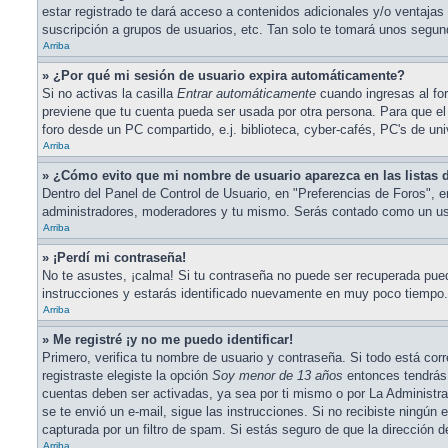
estar registrado te dará acceso a contenidos adicionales y/o ventajas
suscripción a grupos de usuarios, etc. Tan solo te tomará unos seg
Arriba
» ¿Por qué mi sesión de usuario expira automáticamente?
Si no activas la casilla
Entrar automáticamente
cuando ingresas al for
previene que tu cuenta pueda ser usada por otra persona. Para que el
foro desde un PC compartido, e.j. biblioteca, cyber-cafés, PC's de univ
Arriba
» ¿Cómo evito que mi nombre de usuario aparezca en las listas d
Dentro del Panel de Control de Usuario, en "Preferencias de Foros", 
administradores, moderadores y tu mismo. Serás contado como un usu
Arriba
» ¡Perdí mi contraseña!
No te asustes, ¡calma! Si tu contraseña no puede ser recuperada puede
instrucciones y estarás identificado nuevamente en muy poco tiempo.
Arriba
» Me registré ¡y no me puedo identificar!
Primero, verifica tu nombre de usuario y contraseña. Si todo está cor
registraste elegiste la opción
Soy menor de 13 años
entonces tendrás 
cuentas deben ser activadas, ya sea por ti mismo o por La Administració
se te envió un e-mail, sigue las instrucciones. Si no recibiste ningún
capturada por un filtro de spam. Si estás seguro de que la dirección 
Arriba