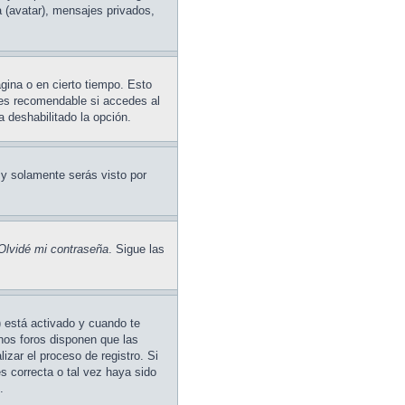
a (avatar), mensajes privados,
gina o en cierto tiempo. Esto
 es recomendable si accedes al
a deshabilitado la opción.
y solamente serás visto por
Olvidé mi contraseña
. Sigue las
) está activado y cuando te
unos foros disponen que las
izar el proceso de registro. Si
es correcta o tal vez haya sido
.