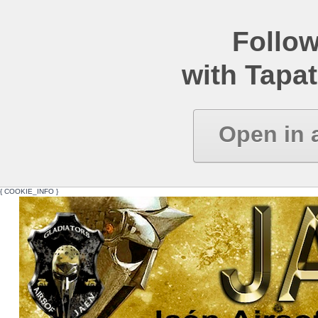
Follow
with Tapat
Open in 
{ COOKIE_INFO }