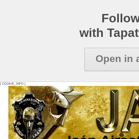
Follow
with Tapat
Open in 
{ COOKIE_INFO }