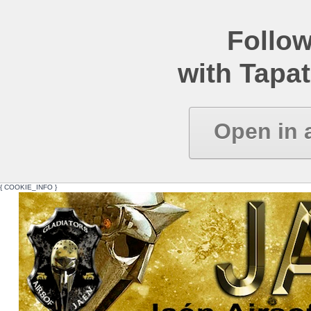
Follow
with Tapat
Open in 
{ COOKIE_INFO }