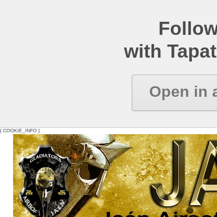
Follow
with Tapat
Open in 
{ COOKIE_INFO }