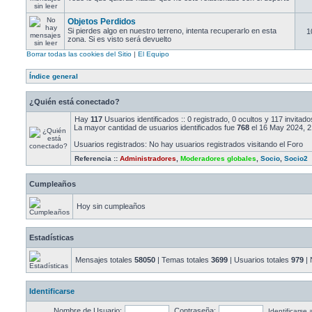
Objetos Perdidos
Si pierdes algo en nuestro terreno, intenta recuperarlo en esta
1
zona. Si es visto será devuelto
Borrar todas las cookies del Sitio
|
El Equipo
Índice general
¿Quién está conectado?
Hay
117
Usuarios identificados :: 0 registrado, 0 ocultos y 117 invita
La mayor cantidad de usuarios identificados fue
768
el 16 May 2024, 2
Usuarios registrados: No hay usuarios registrados visitando el Foro
Referencia ::
Administradores
,
Moderadores globales
,
Socio
,
Socio2
Cumpleaños
Hoy sin cumpleaños
Estadísticas
Mensajes totales
58050
| Temas totales
3699
| Usuarios totales
979
| 
Identificarse
Nombre de Usuario:
Contraseña:
Identificarse