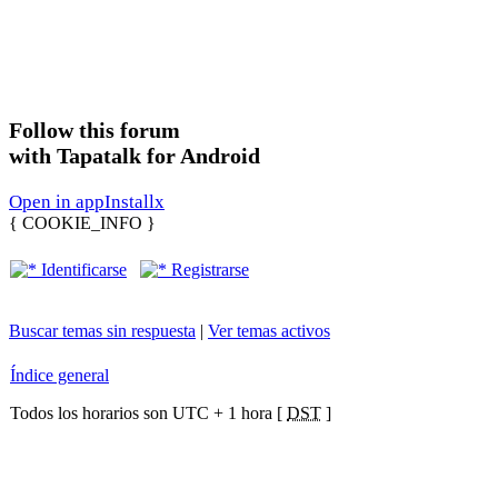
Follow this forum
with Tapatalk for Android
Open in app
Install
x
{ COOKIE_INFO }
Identificarse
Registrarse
Buscar temas sin respuesta
|
Ver temas activos
Índice general
Todos los horarios son UTC + 1 hora [
DST
]