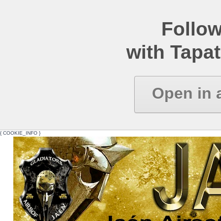
Follow
with Tapat
Open in 
{ COOKIE_INFO }