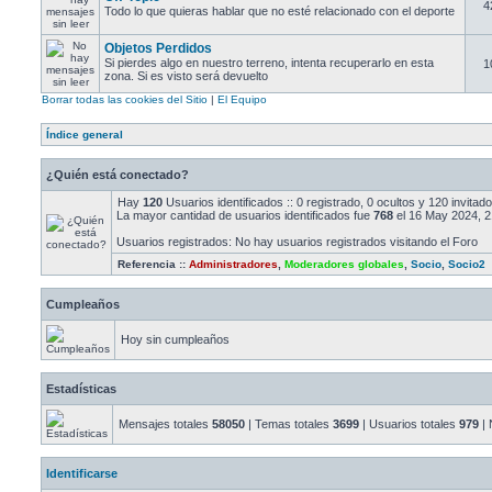
4
Todo lo que quieras hablar que no esté relacionado con el deporte
Objetos Perdidos
Si pierdes algo en nuestro terreno, intenta recuperarlo en esta
1
zona. Si es visto será devuelto
Borrar todas las cookies del Sitio
|
El Equipo
Índice general
¿Quién está conectado?
Hay
120
Usuarios identificados :: 0 registrado, 0 ocultos y 120 invita
La mayor cantidad de usuarios identificados fue
768
el 16 May 2024, 2
Usuarios registrados: No hay usuarios registrados visitando el Foro
Referencia ::
Administradores
,
Moderadores globales
,
Socio
,
Socio2
Cumpleaños
Hoy sin cumpleaños
Estadísticas
Mensajes totales
58050
| Temas totales
3699
| Usuarios totales
979
| 
Identificarse