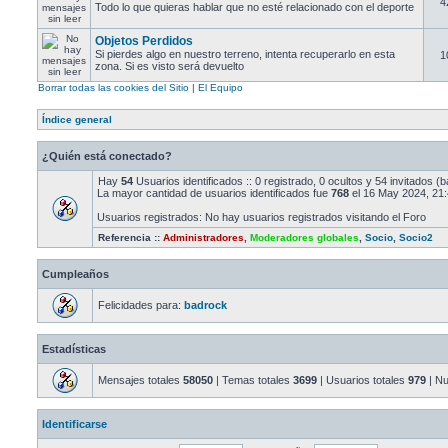
4
Todo lo que quieras hablar que no esté relacionado con el deporte
Objetos Perdidos
Si pierdes algo en nuestro terreno, intenta recuperarlo en esta
1
zona. Si es visto será devuelto
Borrar todas las cookies del Sitio
|
El Equipo
Índice general
¿Quién está conectado?
Hay
54
Usuarios identificados :: 0 registrado, 0 ocultos y 54 invitados 
La mayor cantidad de usuarios identificados fue
768
el 16 May 2024, 21
Usuarios registrados: No hay usuarios registrados visitando el Foro
Referencia ::
Administradores
,
Moderadores globales
,
Socio
,
Socio2
Cumpleaños
Felicidades para:
badrock
Estadísticas
Mensajes totales
58050
| Temas totales
3699
| Usuarios totales
979
| Nu
Identificarse