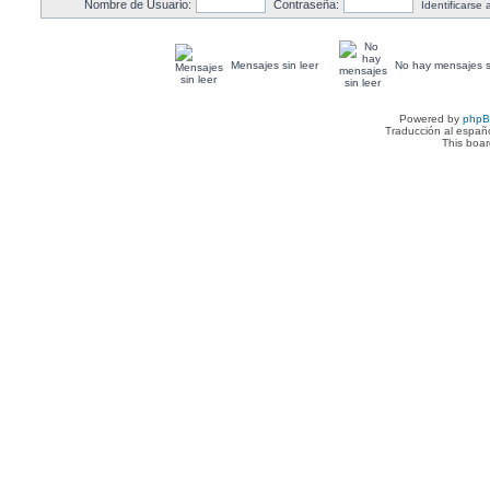
Nombre de Usuario:
Contraseña:
Identificarse
Mensajes sin leer
No hay mensajes si
Powered by
php
Traducción al españ
This boa