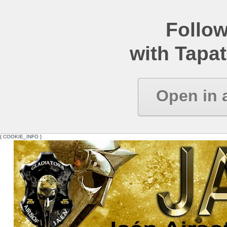
Follow
with Tapat
Open in 
{ COOKIE_INFO }