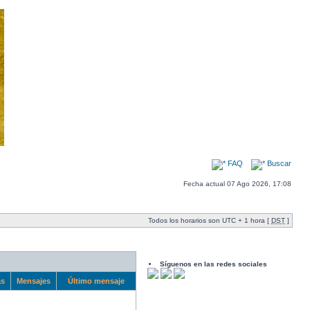
FAQ
Buscar
Fecha actual 07 Ago 2026, 17:08
Todos los horarios son UTC + 1 hora [
DST
]
Síguenos en las redes sociales
as
Mensajes
Último mensaje