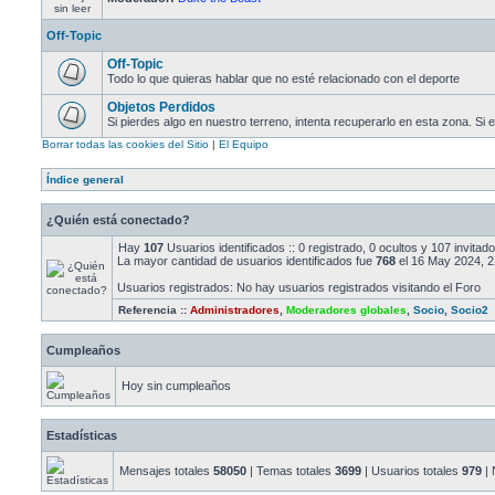
Off-Topic
Off-Topic
Todo lo que quieras hablar que no esté relacionado con el deporte
Objetos Perdidos
Si pierdes algo en nuestro terreno, intenta recuperarlo en esta zona. Si 
Borrar todas las cookies del Sitio
|
El Equipo
Índice general
¿Quién está conectado?
Hay
107
Usuarios identificados :: 0 registrado, 0 ocultos y 107 invita
La mayor cantidad de usuarios identificados fue
768
el 16 May 2024, 2
Usuarios registrados: No hay usuarios registrados visitando el Foro
Referencia ::
Administradores
,
Moderadores globales
,
Socio
,
Socio2
Cumpleaños
Hoy sin cumpleaños
Estadísticas
Mensajes totales
58050
| Temas totales
3699
| Usuarios totales
979
| 