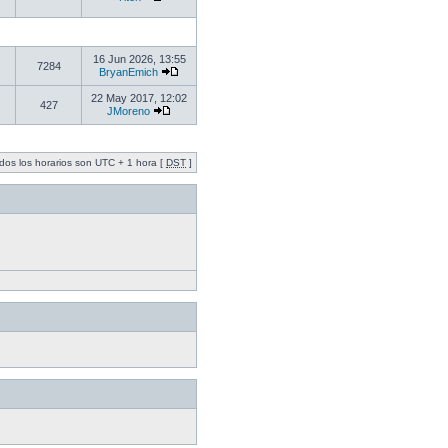
16 Jun 2026, 13:55
7284
BryanEmich
22 May 2017, 12:02
427
JMoreno
dos los horarios son UTC + 1 hora [
DST
]