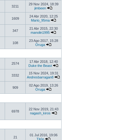
29 Nov 2024, 18:39
3211
jimbeen
24 Abr 2020, 12:25
1609
Mario_95ma
21 Abr 2015, 22:30
347
manolin1995
23 Ago 2017, 15:28
108
Oruga
17 Abr 2018, 12:40
2574
Duke the Beast
15 Nov 2024, 19:31
3332
Andresbarragan8
02 Ago 2019, 13:26
909
Oruga
22 Nov 2019, 21:43
6978
nagash_kiros
01 Jul 2016, 19:06
21
Titón