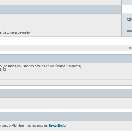
425
108
es visto será devuelto
To
dos (basados en usuarios activos en los últimos 2 minutos)
1:43
Nuestro Miembro más reciente es
BryanEmich