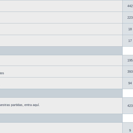
442
223
18
17
195
393
tes
94
estras partidas, entra aquí.
423
9