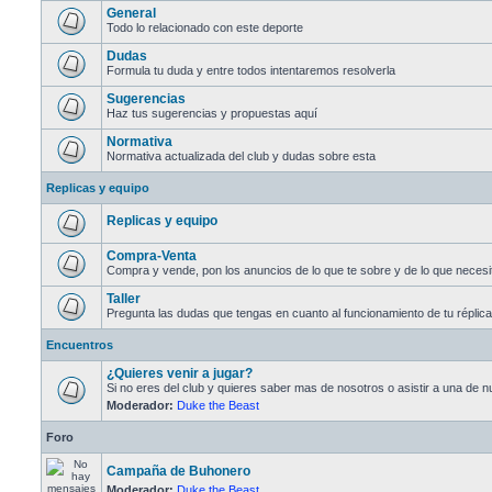
General
Todo lo relacionado con este deporte
Dudas
Formula tu duda y entre todos intentaremos resolverla
Sugerencias
Haz tus sugerencias y propuestas aquí
Normativa
Normativa actualizada del club y dudas sobre esta
Replicas y equipo
Replicas y equipo
Compra-Venta
Compra y vende, pon los anuncios de lo que te sobre y de lo que necesi
Taller
Pregunta las dudas que tengas en cuanto al funcionamiento de tu réplica
Encuentros
¿Quieres venir a jugar?
Si no eres del club y quieres saber mas de nosotros o asistir a una de nu
Moderador:
Duke the Beast
Foro
Campaña de Buhonero
Moderador:
Duke the Beast