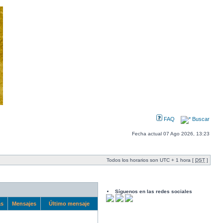
FAQ
Buscar
Fecha actual 07 Ago 2026, 13:23
Todos los horarios son UTC + 1 hora [
DST
]
Síguenos en las redes sociales
as
Mensajes
Último mensaje