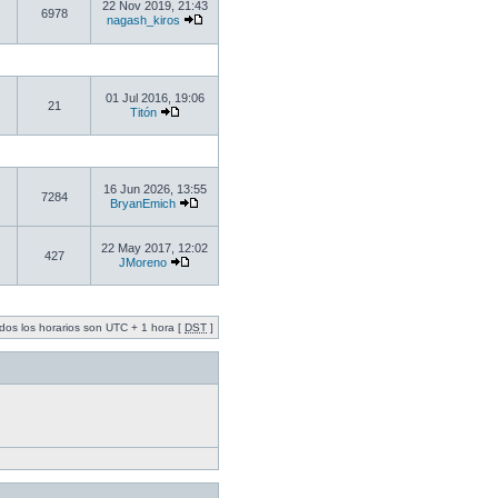
22 Nov 2019, 21:43
6978
nagash_kiros
01 Jul 2016, 19:06
21
Titón
16 Jun 2026, 13:55
7284
BryanEmich
22 May 2017, 12:02
427
JMoreno
dos los horarios son UTC + 1 hora [
DST
]