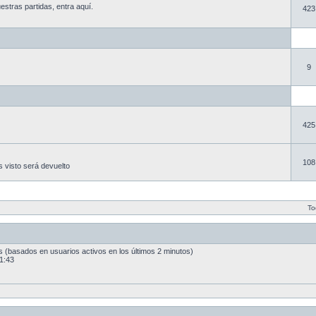
estras partidas, entra aquí.
423
9
425
108
s visto será devuelto
To
dos (basados en usuarios activos en los últimos 2 minutos)
1:43