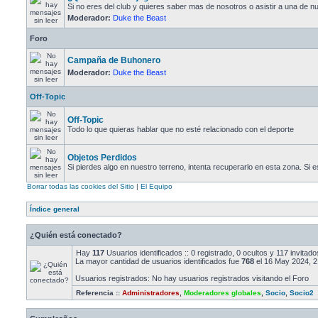
Si no eres del club y quieres saber mas de nosotros o asistir a una de nu
Moderador:
Duke the Beast
Foro
Campaña de Buhonero
Moderador:
Duke the Beast
Off-Topic
Off-Topic
Todo lo que quieras hablar que no esté relacionado con el deporte
Objetos Perdidos
Si pierdes algo en nuestro terreno, intenta recuperarlo en esta zona. Si e
Borrar todas las cookies del Sitio
|
El Equipo
Índice general
¿Quién está conectado?
Hay
117
Usuarios identificados :: 0 registrado, 0 ocultos y 117 invita
La mayor cantidad de usuarios identificados fue
768
el 16 May 2024, 2
Usuarios registrados: No hay usuarios registrados visitando el Foro
Referencia ::
Administradores
,
Moderadores globales
,
Socio
,
Socio2