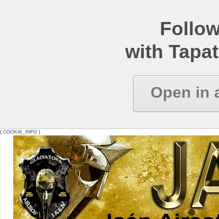
Follow
with Tapat
Open in 
{ COOKIE_INFO }