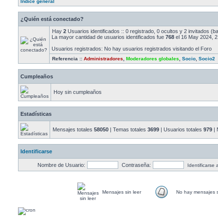
Índice general
¿Quién está conectado?
Hay
2
Usuarios identificados :: 0 registrado, 0 ocultos y 2 invitados (
La mayor cantidad de usuarios identificados fue
768
el 16 May 2024, 2
Usuarios registrados: No hay usuarios registrados visitando el Foro
Referencia ::
Administradores
,
Moderadores globales
,
Socio
,
Socio2
Cumpleaños
Hoy sin cumpleaños
Estadísticas
Mensajes totales
58050
| Temas totales
3699
| Usuarios totales
979
| 
Identificarse
Nombre de Usuario:
Contraseña:
Identificarse
Mensajes sin leer
No hay mensajes s