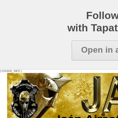
Follow
with Tapat
Open in 
{ COOKIE_INFO }