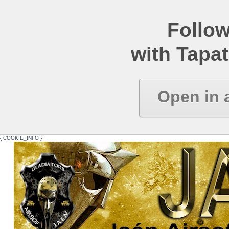
Follow
with Tapat
Open in 
{ COOKIE_INFO }