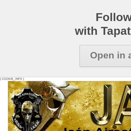
Follow
with Tapat
Open in 
{ COOKIE_INFO }