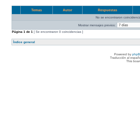
Temas
Autor
Respuestas
No se encontraron coincidenci
Mostrar mensajes previos:
Página
1
de
1
[ Se encontraron 0 coincidencias ]
Índice general
Powered by
php
Traducción al españ
This boa