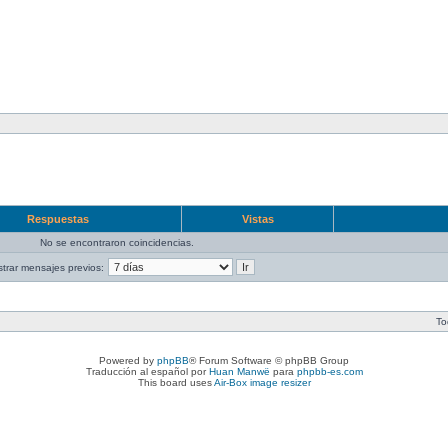
Respuestas
Vistas
No se encontraron coincidencias.
trar mensajes previos:
To
Powered by
phpBB
® Forum Software © phpBB Group
Traducción al español por
Huan Manwë
para
phpbb-es.com
This board uses
Air-Box image resizer