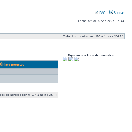
FAQ
Buscar
Fecha actual 09 Ago 2026, 15:43
Todos los horarios son UTC + 1 hora [
DST
]
Síguenos en las redes sociales
Último mensaje
dos los horarios son UTC + 1 hora [
DST
]