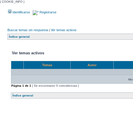
{ COOKIE_INFO }
Identificarse
Registrarse
Buscar temas sin respuesta
|
Ver temas activos
Índice general
Ver temas activos
Temas
Autor
Mos
Página
1
de
1
[ Se encontraron 0 coincidencias ]
Índice general