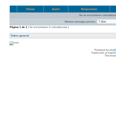
Temas
Autor
Respuestas
No se encontraron coincidenci
Mostrar mensajes previos:
Página
1
de
1
[ Se encontraron 0 coincidencias ]
Índice general
Powered by
php
Traducción al españ
This boa