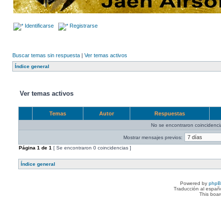
Identificarse
Registrarse
Buscar temas sin respuesta
|
Ver temas activos
Índice general
Ver temas activos
Temas
Autor
Respuestas
No se encontraron coincidenci
Mostrar mensajes previos:
Página
1
de
1
[ Se encontraron 0 coincidencias ]
Índice general
Powered by
php
Traducción al españ
This boa