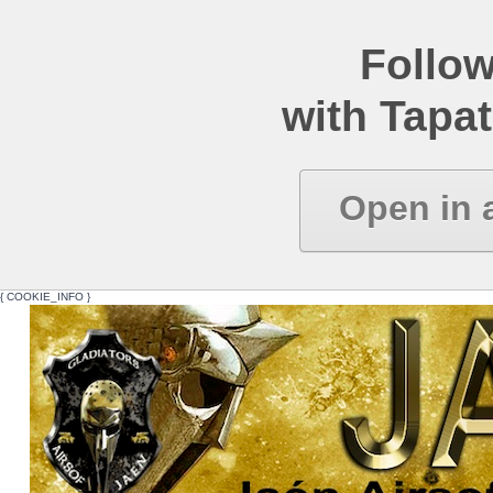
Follow
with Tapat
Open in 
{ COOKIE_INFO }