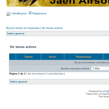
Identificarse
Registrarse
Buscar temas sin respuesta
|
Ver temas activos
Índice general
Ver temas activos
Temas
Autor
Respuestas
No se encontraron coincidenci
Mostrar mensajes previos:
Página
1
de
1
[ Se encontraron 0 coincidencias ]
Índice general
Powered by
php
Traducción al españ
This boa