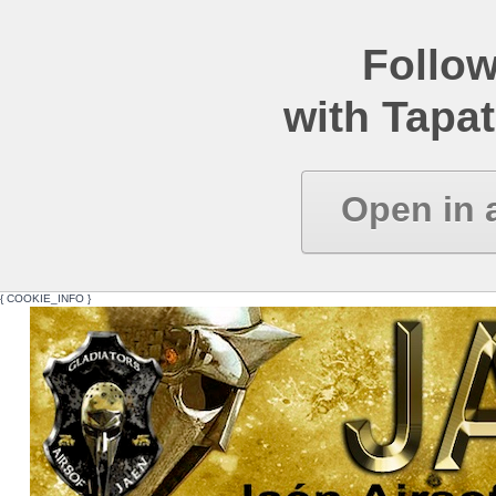
Follow
with Tapat
Open in 
{ COOKIE_INFO }