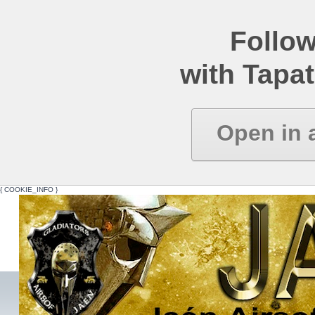
Follow
with Tapat
Open in 
{ COOKIE_INFO }