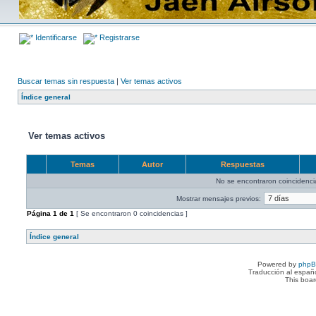
Identificarse
Registrarse
Buscar temas sin respuesta
|
Ver temas activos
Índice general
Ver temas activos
Temas
Autor
Respuestas
No se encontraron coincidenci
Mostrar mensajes previos:
Página
1
de
1
[ Se encontraron 0 coincidencias ]
Índice general
Powered by
php
Traducción al españ
This boa