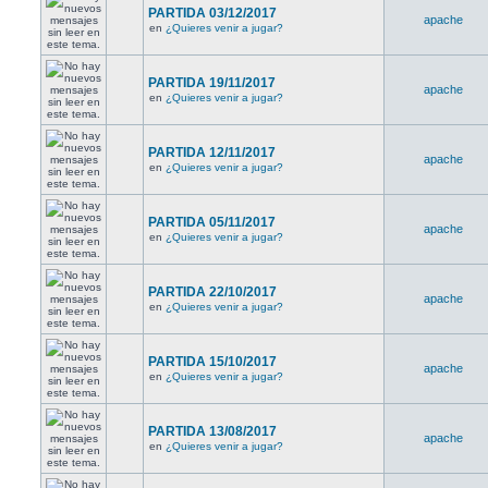
PARTIDA 03/12/2017
apache
en
¿Quieres venir a jugar?
PARTIDA 19/11/2017
apache
en
¿Quieres venir a jugar?
PARTIDA 12/11/2017
apache
en
¿Quieres venir a jugar?
PARTIDA 05/11/2017
apache
en
¿Quieres venir a jugar?
PARTIDA 22/10/2017
apache
en
¿Quieres venir a jugar?
PARTIDA 15/10/2017
apache
en
¿Quieres venir a jugar?
PARTIDA 13/08/2017
apache
en
¿Quieres venir a jugar?