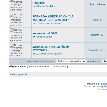
Pistolera
Sparrowhawk
en
Objetos Perdidos
JORNADA ADECUACION "LA
TORTILLA" DIA 19/03/2017
apache
en
¿Quieres venir a jugar?
se vende m4 G&G
lagarto147
en
Compra-Venta
Jornada de Adecuación día
12/02/2017
Duke the Beast
en
¿Quieres venir a jugar?
Mostrar mensajes previos:
Ordenar por:
Página
1
de
12
[ Se encontraron 281 coincidencias ]
Índice general
Powered by
php
Traducción al españ
This boa