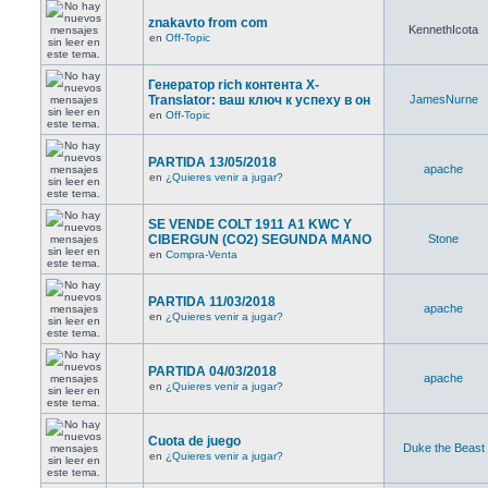
znakavto from com
KennethIcota
en
Off-Topic
Генератор rich контента X-
Translator: ваш ключ к успеху в он
JamesNurne
en
Off-Topic
PARTIDA 13/05/2018
apache
en
¿Quieres venir a jugar?
SE VENDE COLT 1911 A1 KWC Y
CIBERGUN (CO2) SEGUNDA MANO
Stone
en
Compra-Venta
PARTIDA 11/03/2018
apache
en
¿Quieres venir a jugar?
PARTIDA 04/03/2018
apache
en
¿Quieres venir a jugar?
Cuota de juego
Duke the Beast
en
¿Quieres venir a jugar?