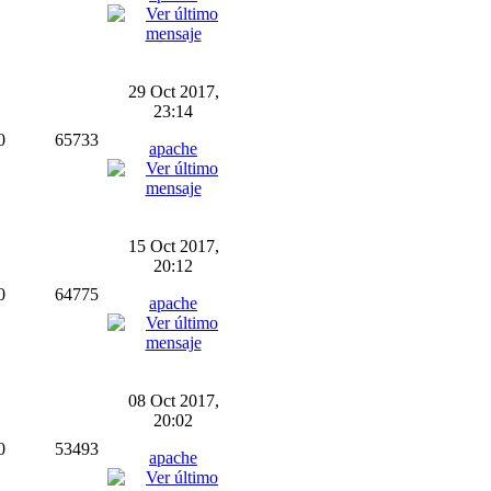
29 Oct 2017,
23:14
0
65733
apache
15 Oct 2017,
20:12
0
64775
apache
08 Oct 2017,
20:02
0
53493
apache