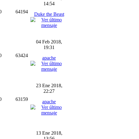
14:54
0
64194
Duke the Beast
04 Feb 2018,
19:31
0
63424
apache
23 Ene 2018,
22:27
0
63159
apache
13 Ene 2018,
13:56