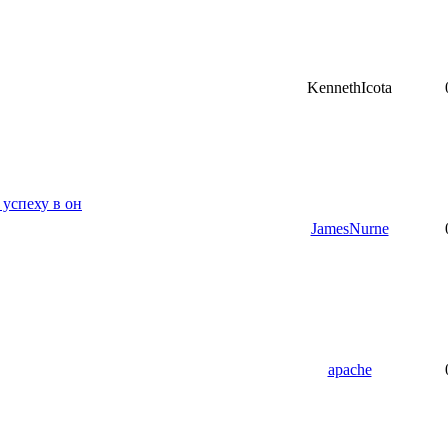
KennethIcota
 успеху в он
JamesNurne
apache