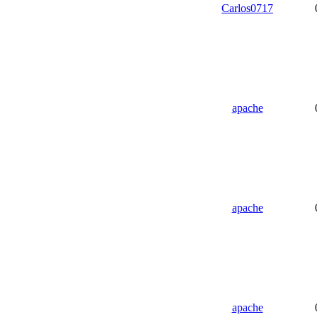
Carlos0717
apache
apache
apache