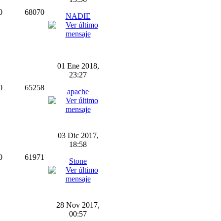
0
68070
NADIE
01 Ene 2018,
23:27
0
65258
apache
03 Dic 2017,
18:58
0
61971
Stone
28 Nov 2017,
00:57