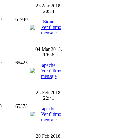
23 Abr 2018,
20:24
0
61940
Stone
04 Mar 2018,
19:36
0
65425
apache
25 Feb 2018,
22:41
0
65373
apache
20 Feb 2018,