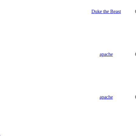
Duke the Beast
apache
apache
s