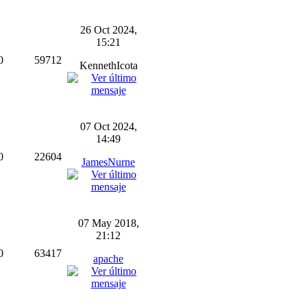
26 Oct 2024,
15:21
0
59712
KennethIcota
07 Oct 2024,
14:49
0
22604
JamesNurne
07 May 2018,
21:12
0
63417
apache