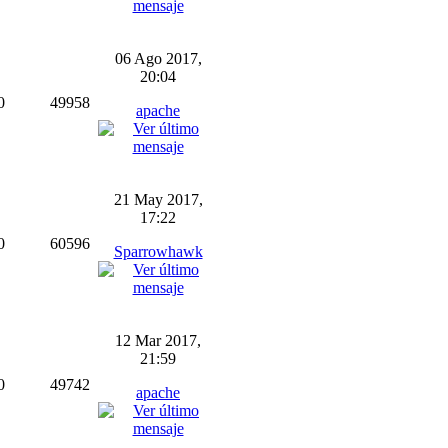
06 Ago 2017,
20:04
0
49958
apache
21 May 2017,
17:22
0
60596
Sparrowhawk
12 Mar 2017,
21:59
0
49742
apache