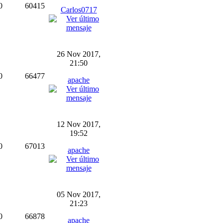
0
60415
Carlos0717
26 Nov 2017,
21:50
0
66477
apache
12 Nov 2017,
19:52
0
67013
apache
05 Nov 2017,
21:23
0
66878
apache