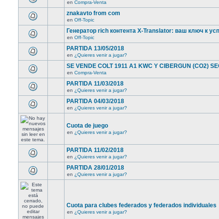
en
Compra-Venta
znakavto from com
en
Off-Topic
Генератор rich контента X-Translator: ваш ключ к ус
en
Off-Topic
PARTIDA 13/05/2018
en
¿Quieres venir a jugar?
SE VENDE COLT 1911 A1 KWC Y CIBERGUN (CO2) 
en
Compra-Venta
PARTIDA 11/03/2018
en
¿Quieres venir a jugar?
PARTIDA 04/03/2018
en
¿Quieres venir a jugar?
Cuota de juego
en
¿Quieres venir a jugar?
PARTIDA 11/02/2018
en
¿Quieres venir a jugar?
PARTIDA 28/01/2018
en
¿Quieres venir a jugar?
Cuota para clubes federados y federados individuales
en
¿Quieres venir a jugar?