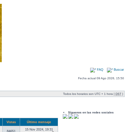
FAQ
Buscar
Fecha actual 09 Ago 2026, 15:50
Todos los horarios son UTC + 1 hora [
DST
]
Síguenos en las redes sociales
s
Vistas
Último mensaje
15 Nov 2024, 19:31
84651