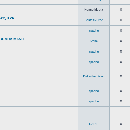
KennethIcota
0
пеху в он
JamesNurne
0
apache
0
SEGUNDA MANO
Stone
0
apache
0
apache
0
Duke the Beast
0
apache
0
apache
0
NADIE
0