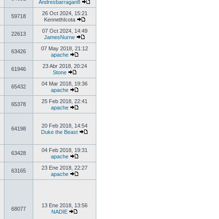
Andresbarragan8
26 Oct 2024, 15:21
59718
KennethIcota
07 Oct 2024, 14:49
22613
JamesNurne
07 May 2018, 21:12
63426
apache
23 Abr 2018, 20:24
61946
Stone
04 Mar 2018, 19:36
65432
apache
25 Feb 2018, 22:41
65378
apache
20 Feb 2018, 14:54
64198
Duke the Beast
04 Feb 2018, 19:31
63428
apache
23 Ene 2018, 22:27
63165
apache
13 Ene 2018, 13:56
68077
NADIE