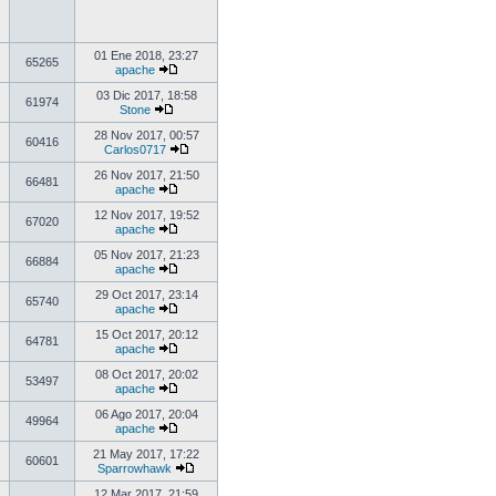
01 Ene 2018, 23:27
65265
apache
03 Dic 2017, 18:58
61974
Stone
28 Nov 2017, 00:57
60416
Carlos0717
26 Nov 2017, 21:50
66481
apache
12 Nov 2017, 19:52
67020
apache
05 Nov 2017, 21:23
66884
apache
29 Oct 2017, 23:14
65740
apache
15 Oct 2017, 20:12
64781
apache
08 Oct 2017, 20:02
53497
apache
06 Ago 2017, 20:04
49964
apache
21 May 2017, 17:22
60601
Sparrowhawk
12 Mar 2017, 21:59