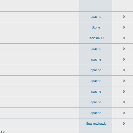
apache
0
Stone
0
Carlos0717
0
apache
0
apache
0
apache
0
apache
0
apache
0
apache
0
apache
0
Sparrowhawk
0
017