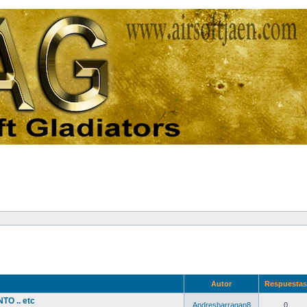
Autor
Respuesta
O .. etc
Andresbarragan8
0