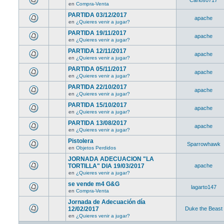
Carlos0717
en
Compra-Venta
PARTIDA 03/12/2017
apache
en
¿Quieres venir a jugar?
PARTIDA 19/11/2017
apache
en
¿Quieres venir a jugar?
PARTIDA 12/11/2017
apache
en
¿Quieres venir a jugar?
PARTIDA 05/11/2017
apache
en
¿Quieres venir a jugar?
PARTIDA 22/10/2017
apache
en
¿Quieres venir a jugar?
PARTIDA 15/10/2017
apache
en
¿Quieres venir a jugar?
PARTIDA 13/08/2017
apache
en
¿Quieres venir a jugar?
Pistolera
Sparrowhawk
en
Objetos Perdidos
JORNADA ADECUACION "LA
TORTILLA" DIA 19/03/2017
apache
en
¿Quieres venir a jugar?
se vende m4 G&G
lagarto147
en
Compra-Venta
Jornada de Adecuación día
12/02/2017
Duke the Beast
en
¿Quieres venir a jugar?