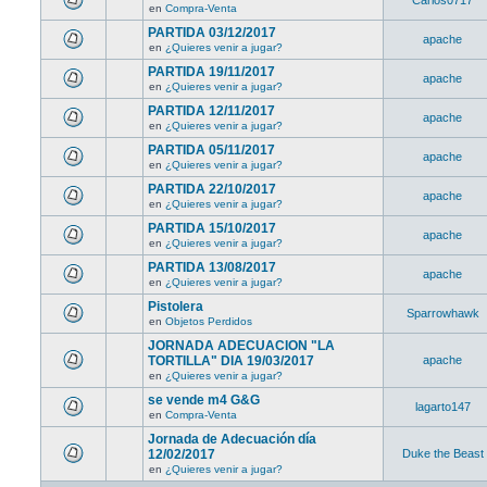
Carlos0717
en
Compra-Venta
PARTIDA 03/12/2017
apache
en
¿Quieres venir a jugar?
PARTIDA 19/11/2017
apache
en
¿Quieres venir a jugar?
PARTIDA 12/11/2017
apache
en
¿Quieres venir a jugar?
PARTIDA 05/11/2017
apache
en
¿Quieres venir a jugar?
PARTIDA 22/10/2017
apache
en
¿Quieres venir a jugar?
PARTIDA 15/10/2017
apache
en
¿Quieres venir a jugar?
PARTIDA 13/08/2017
apache
en
¿Quieres venir a jugar?
Pistolera
Sparrowhawk
en
Objetos Perdidos
JORNADA ADECUACION "LA
TORTILLA" DIA 19/03/2017
apache
en
¿Quieres venir a jugar?
se vende m4 G&G
lagarto147
en
Compra-Venta
Jornada de Adecuación día
12/02/2017
Duke the Beast
en
¿Quieres venir a jugar?