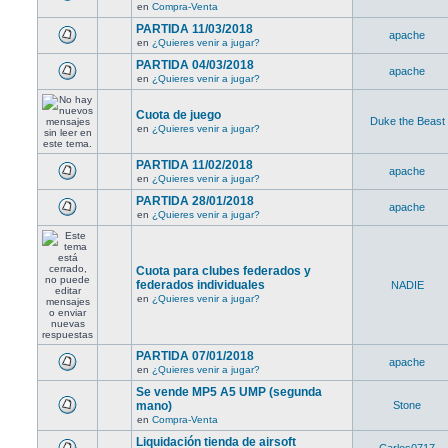
en
Compra-Venta
PARTIDA 11/03/2018
apache
en
¿Quieres venir a jugar?
PARTIDA 04/03/2018
apache
en
¿Quieres venir a jugar?
Cuota de juego
Duke the Beast
en
¿Quieres venir a jugar?
PARTIDA 11/02/2018
apache
en
¿Quieres venir a jugar?
PARTIDA 28/01/2018
apache
en
¿Quieres venir a jugar?
Cuota para clubes federados y
federados individuales
NADIE
en
¿Quieres venir a jugar?
PARTIDA 07/01/2018
apache
en
¿Quieres venir a jugar?
Se vende MP5 A5 UMP (segunda
mano)
Stone
en
Compra-Venta
Liquidación tienda de airsoft