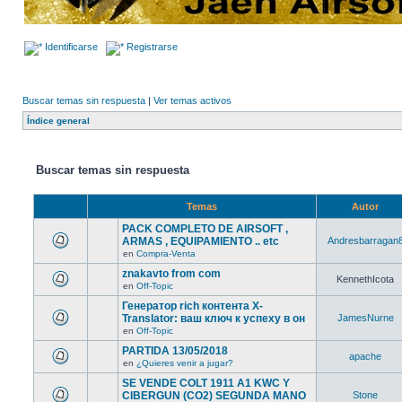
Identificarse
Registrarse
Buscar temas sin respuesta
|
Ver temas activos
Índice general
Buscar temas sin respuesta
Temas
Autor
PACK COMPLETO DE AIRSOFT ,
ARMAS , EQUIPAMIENTO .. etc
Andresbarragan
en
Compra-Venta
znakavto from com
KennethIcota
en
Off-Topic
Генератор rich контента X-
Translator: ваш ключ к успеху в он
JamesNurne
en
Off-Topic
PARTIDA 13/05/2018
apache
en
¿Quieres venir a jugar?
SE VENDE COLT 1911 A1 KWC Y
CIBERGUN (CO2) SEGUNDA MANO
Stone