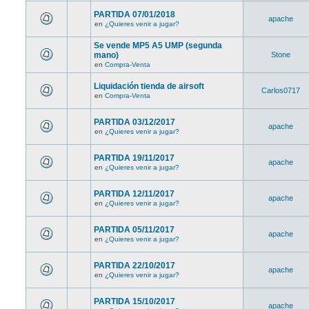
PARTIDA 07/01/2018
apache
en
¿Quieres venir a jugar?
Se vende MP5 A5 UMP (segunda
mano)
Stone
en
Compra-Venta
Liquidación tienda de airsoft
Carlos0717
en
Compra-Venta
PARTIDA 03/12/2017
apache
en
¿Quieres venir a jugar?
PARTIDA 19/11/2017
apache
en
¿Quieres venir a jugar?
PARTIDA 12/11/2017
apache
en
¿Quieres venir a jugar?
PARTIDA 05/11/2017
apache
en
¿Quieres venir a jugar?
PARTIDA 22/10/2017
apache
en
¿Quieres venir a jugar?
PARTIDA 15/10/2017
apache