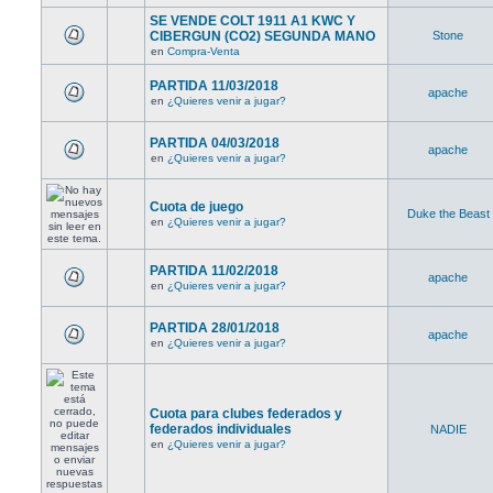
SE VENDE COLT 1911 A1 KWC Y
CIBERGUN (CO2) SEGUNDA MANO
Stone
en
Compra-Venta
PARTIDA 11/03/2018
apache
en
¿Quieres venir a jugar?
PARTIDA 04/03/2018
apache
en
¿Quieres venir a jugar?
Cuota de juego
Duke the Beast
en
¿Quieres venir a jugar?
PARTIDA 11/02/2018
apache
en
¿Quieres venir a jugar?
PARTIDA 28/01/2018
apache
en
¿Quieres venir a jugar?
Cuota para clubes federados y
federados individuales
NADIE
en
¿Quieres venir a jugar?