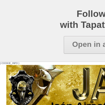
Follow
with Tapat
Open in 
{ COOKIE_INFO }