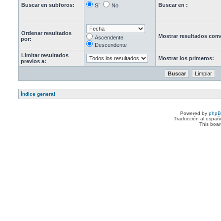
Buscar en subforos:
Buscar en :
Sí
No
Ordenar resultados
Mostrar resultados com
Ascendente
por:
Descendente
Limitar resultados
Mostrar los primeros:
previos a:
Índice general
Powered by
php
Traducción al españ
This boa