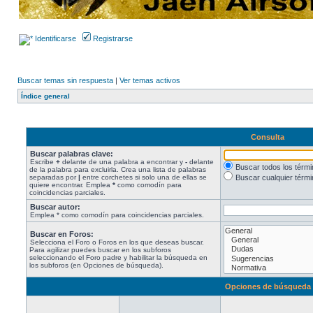
Identificarse
Registrarse
Buscar temas sin respuesta
|
Ver temas activos
Índice general
Consulta
Buscar palabras clave:
Escribe
+
delante de una palabra a encontrar y
-
delante
Buscar todos los térm
de la palabra para excluirla. Crea una lista de palabras
separadas por
|
entre corchetes si solo una de ellas se
Buscar cualquier térmi
quiere encontrar. Emplea
*
como comodín para
coincidencias parciales.
Buscar autor:
Emplea * como comodín para coincidencias parciales.
Buscar en Foros:
Selecciona el Foro o Foros en los que deseas buscar.
Para agilizar puedes buscar en los subforos
seleccionando el Foro padre y habilitar la búsqueda en
los subforos (en Opciones de búsqueda).
Opciones de búsqueda