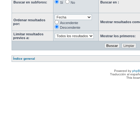
Buscar en subforos:
Buscar en :
Sí
No
Ordenar resultados
Mostrar resultados com
Ascendente
por:
Descendente
Limitar resultados
Mostrar los primeros:
previos a:
Índice general
Powered by
php
Traducción al españ
This boa