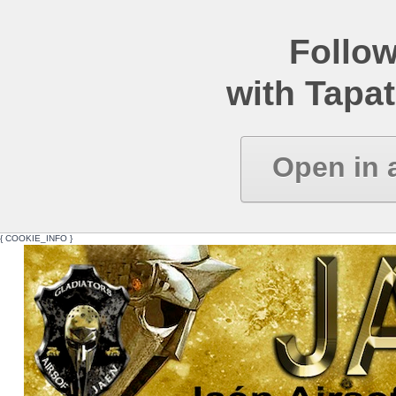
Follow
with Tapat
Open in 
{ COOKIE_INFO }