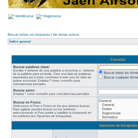
Identificarse
Registrarse
Buscar temas sin respuesta
|
Ver temas activos
Índice general
Consulta
Buscar palabras clave:
Escribe
+
delante de una palabra a encontrar y
-
delante
Buscar todos los térm
de la palabra para excluirla. Crea una lista de palabras
separadas por
|
entre corchetes si solo una de ellas se
Buscar cualquier térmi
quiere encontrar. Emplea
*
como comodín para
coincidencias parciales.
Buscar autor:
Emplea * como comodín para coincidencias parciales.
Buscar en Foros:
Selecciona el Foro o Foros en los que deseas buscar.
Para agilizar puedes buscar en los subforos
seleccionando el Foro padre y habilitar la búsqueda en
los subforos (en Opciones de búsqueda).
Opciones de búsqueda