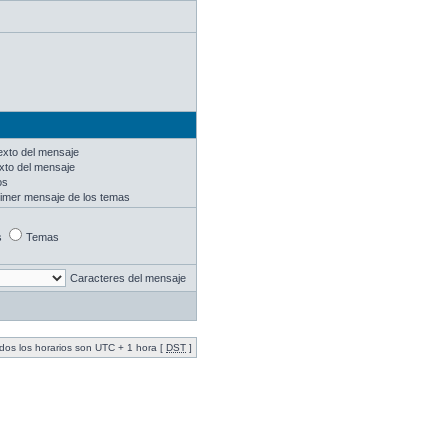
texto del mensaje
exto del mensaje
os
rimer mensaje de los temas
s
Temas
Caracteres del mensaje
dos los horarios son UTC + 1 hora [
DST
]