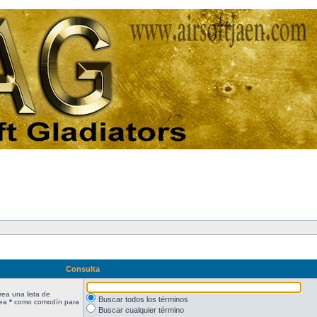
Consulta
rea una lista de
Buscar todos los términos
lea
*
como comodín para
Buscar cualquier término