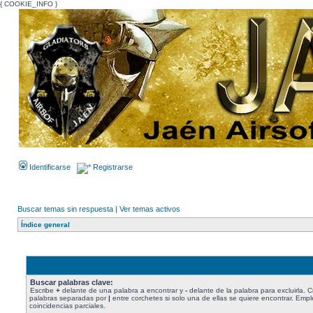
{ COOKIE_INFO }
Identificarse
Registrarse
Buscar temas sin respuesta
|
Ver temas activos
Índice general
Buscar palabras clave:
Escribe
+
delante de una palabra a encontrar y
-
delante de la palabra para excluirla. C
palabras separadas por
|
entre corchetes si solo una de ellas se quiere encontrar. Emp
coincidencias parciales.