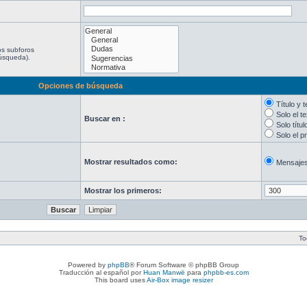
os subforos
búsqueda).
Opciones de búsqueda
Título y 
Solo el t
Buscar en :
Solo títul
Solo el p
Mostrar resultados como:
Mensaje
Mostrar los primeros:
To
Powered by
phpBB
® Forum Software © phpBB Group
Traducción al español por
Huan Manwë
para
phpbb-es.com
This board uses
Air-Box image resizer