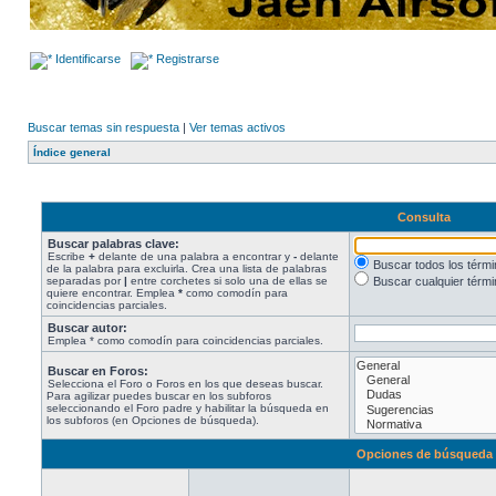
Identificarse
Registrarse
Buscar temas sin respuesta
|
Ver temas activos
Índice general
Consulta
Buscar palabras clave:
Escribe
+
delante de una palabra a encontrar y
-
delante
Buscar todos los térm
de la palabra para excluirla. Crea una lista de palabras
separadas por
|
entre corchetes si solo una de ellas se
Buscar cualquier térmi
quiere encontrar. Emplea
*
como comodín para
coincidencias parciales.
Buscar autor:
Emplea * como comodín para coincidencias parciales.
Buscar en Foros:
Selecciona el Foro o Foros en los que deseas buscar.
Para agilizar puedes buscar en los subforos
seleccionando el Foro padre y habilitar la búsqueda en
los subforos (en Opciones de búsqueda).
Opciones de búsqueda