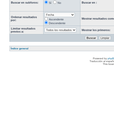
Buscar en subforos:
Buscar en :
Sí
No
Ordenar resultados
Mostrar resultados com
Ascendente
por:
Descendente
Limitar resultados
Mostrar los primeros:
previos a:
Índice general
Powered by
php
Traducción al españ
This boa