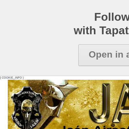
Follow
with Tapat
Open in 
{ COOKIE_INFO }