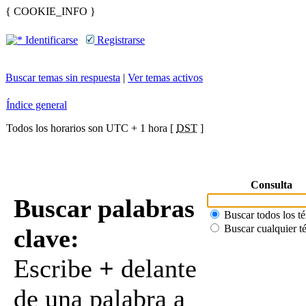
{ COOKIE_INFO }
Identificarse
Registrarse
Buscar temas sin respuesta
|
Ver temas activos
Índice general
Todos los horarios son UTC + 1 hora [
DST
]
Consulta
Buscar palabras
Buscar todos los t
Buscar cualquier t
clave:
Escribe
+
delante
de una palabra a