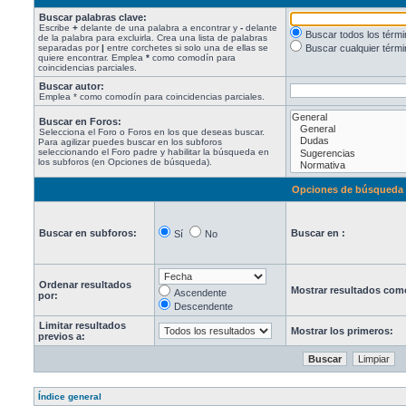
Buscar palabras clave:
Escribe
+
delante de una palabra a encontrar y
-
delante
Buscar todos los térm
de la palabra para excluirla. Crea una lista de palabras
separadas por
|
entre corchetes si solo una de ellas se
Buscar cualquier térmi
quiere encontrar. Emplea
*
como comodín para
coincidencias parciales.
Buscar autor:
Emplea * como comodín para coincidencias parciales.
Buscar en Foros:
Selecciona el Foro o Foros en los que deseas buscar.
Para agilizar puedes buscar en los subforos
seleccionando el Foro padre y habilitar la búsqueda en
los subforos (en Opciones de búsqueda).
Opciones de búsqueda
Buscar en subforos:
Buscar en :
Sí
No
Ordenar resultados
Mostrar resultados com
Ascendente
por:
Descendente
Limitar resultados
Mostrar los primeros:
previos a:
Índice general