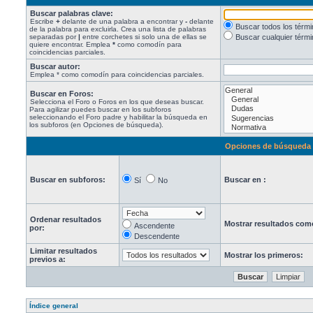
Buscar palabras clave:
Escribe
+
delante de una palabra a encontrar y
-
delante
Buscar todos los térm
de la palabra para excluirla. Crea una lista de palabras
separadas por
|
entre corchetes si solo una de ellas se
Buscar cualquier térmi
quiere encontrar. Emplea
*
como comodín para
coincidencias parciales.
Buscar autor:
Emplea * como comodín para coincidencias parciales.
Buscar en Foros:
Selecciona el Foro o Foros en los que deseas buscar.
Para agilizar puedes buscar en los subforos
seleccionando el Foro padre y habilitar la búsqueda en
los subforos (en Opciones de búsqueda).
Opciones de búsqueda
Buscar en subforos:
Buscar en :
Sí
No
Ordenar resultados
Mostrar resultados com
Ascendente
por:
Descendente
Limitar resultados
Mostrar los primeros:
previos a:
Índice general