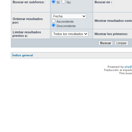
Buscar en subforos:
Buscar en :
Sí
No
Ordenar resultados
Mostrar resultados com
Ascendente
por:
Descendente
Limitar resultados
Mostrar los primeros:
previos a:
Índice general
Powered by
php
Traducción al españ
This boa