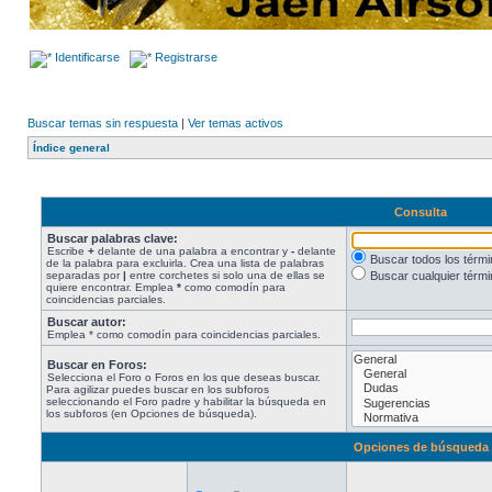
Identificarse
Registrarse
Buscar temas sin respuesta
|
Ver temas activos
Índice general
Consulta
Buscar palabras clave:
Escribe
+
delante de una palabra a encontrar y
-
delante
Buscar todos los térm
de la palabra para excluirla. Crea una lista de palabras
separadas por
|
entre corchetes si solo una de ellas se
Buscar cualquier térmi
quiere encontrar. Emplea
*
como comodín para
coincidencias parciales.
Buscar autor:
Emplea * como comodín para coincidencias parciales.
Buscar en Foros:
Selecciona el Foro o Foros en los que deseas buscar.
Para agilizar puedes buscar en los subforos
seleccionando el Foro padre y habilitar la búsqueda en
los subforos (en Opciones de búsqueda).
Opciones de búsqueda