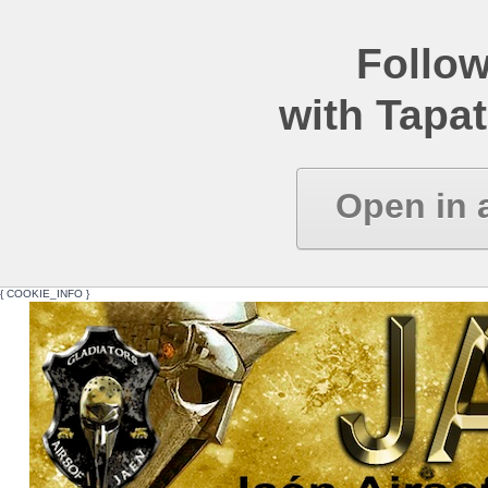
Follow
with Tapat
Open in 
{ COOKIE_INFO }