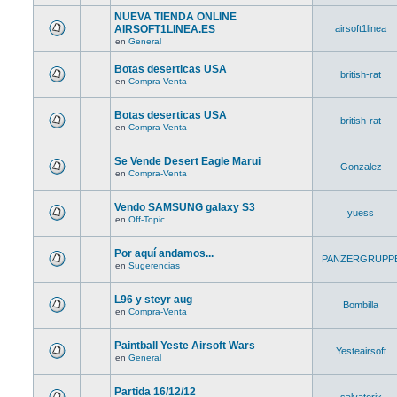
NUEVA TIENDA ONLINE
AIRSOFT1LINEA.ES
airsoft1linea
en
General
Botas deserticas USA
british-rat
en
Compra-Venta
Botas deserticas USA
british-rat
en
Compra-Venta
Se Vende Desert Eagle Marui
Gonzalez
en
Compra-Venta
Vendo SAMSUNG galaxy S3
yuess
en
Off-Topic
Por aquí andamos...
PANZERGRUPP
en
Sugerencias
L96 y steyr aug
Bombilla
en
Compra-Venta
Paintball Yeste Airsoft Wars
Yesteairsoft
en
General
Partida 16/12/12