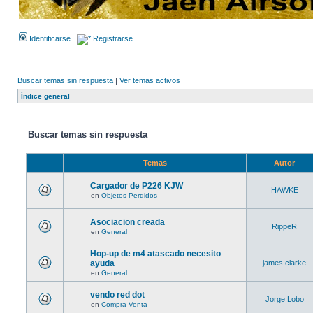
Identificarse
Registrarse
Buscar temas sin respuesta
|
Ver temas activos
Índice general
Buscar temas sin respuesta
Temas
Autor
Cargador de P226 KJW
HAWKE
en
Objetos Perdidos
Asociacion creada
RippeR
en
General
Hop-up de m4 atascado necesito
ayuda
james clarke
en
General
vendo red dot
Jorge Lobo
en
Compra-Venta