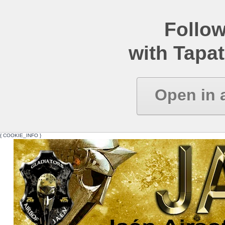
Follow
with Tapat
Open in 
{ COOKIE_INFO }