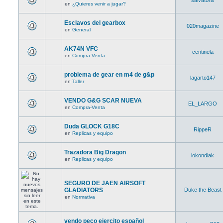
salvatorix
en
¿Quieres venir a jugar?
Esclavos del gearbox
020magazine
en
General
AK74N VFC
centinela
en
Compra-Venta
problema de gear en m4 de g&p
lagarto147
en
Taller
VENDO G&G SCAR NUEVA
EL_LARGO
en
Compra-Venta
Duda GLOCK G18C
RippeR
en
Replicas y equipo
Trazadora Big Dragon
lokondiak
en
Replicas y equipo
SEGURO DE JAEN AIRSOFT
GLADIATORS
Duke the Beast
en
Normativa
vendo peco ejercito español