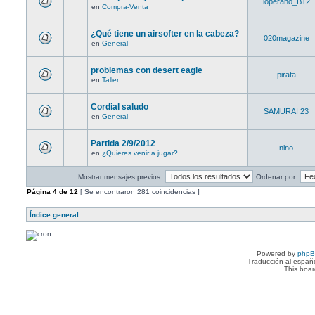
loperano_B12
en
Compra-Venta
¿Qué tiene un airsofter en la cabeza?
020magazine
en
General
problemas con desert eagle
pirata
en
Taller
Cordial saludo
SAMURAI 23
en
General
Partida 2/9/2012
nino
en
¿Quieres venir a jugar?
Mostrar mensajes previos:
Ordenar por:
Página
4
de
12
[ Se encontraron 281 coincidencias ]
Índice general
Powered by
php
Traducción al españ
This boa