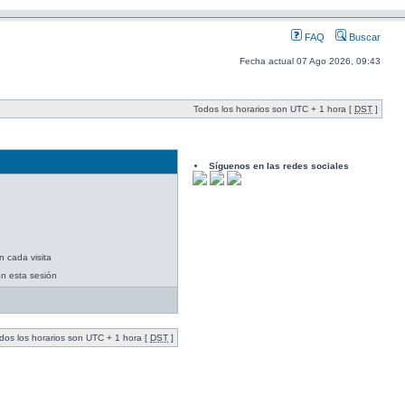
FAQ
Buscar
Fecha actual 07 Ago 2026, 09:43
Todos los horarios son UTC + 1 hora [
DST
]
Síguenos en las redes sociales
n cada visita
en esta sesión
dos los horarios son UTC + 1 hora [
DST
]