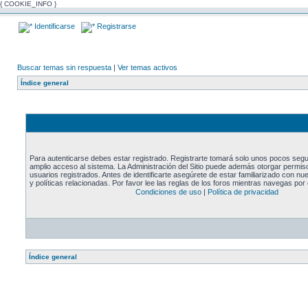
{ COOKIE_INFO }
Identificarse
Registrarse
Buscar temas sin respuesta
|
Ver temas activos
Índice general
Para autenticarse debes estar registrado. Registrarte tomará solo unos pocos segu
amplio acceso al sistema. La Administración del Sitio puede además otorgar permiso
usuarios registrados. Antes de identificarte asegúrete de estar familiarizado con n
y políticas relacionadas. Por favor lee las reglas de los foros mientras navegas por e
Condiciones de uso
|
Política de privacidad
Índice general