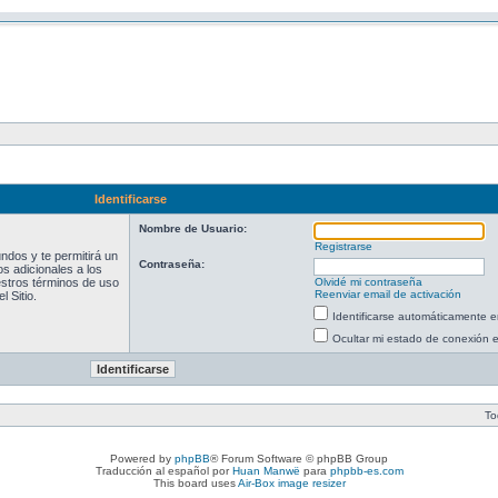
Identificarse
Nombre de Usuario:
Registrarse
ndos y te permitirá un
Contraseña:
s adicionales a los
uestros términos de uso
Olvidé mi contraseña
Reenviar email de activación
l Sitio.
Identificarse automáticamente e
Ocultar mi estado de conexión 
To
Powered by
phpBB
® Forum Software © phpBB Group
Traducción al español por
Huan Manwë
para
phpbb-es.com
This board uses
Air-Box image resizer