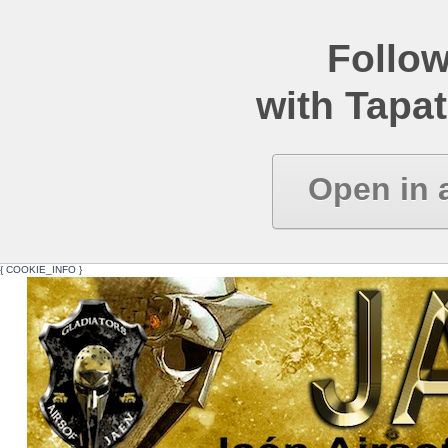
Follow
with Tapat
Open in 
{ COOKIE_INFO }