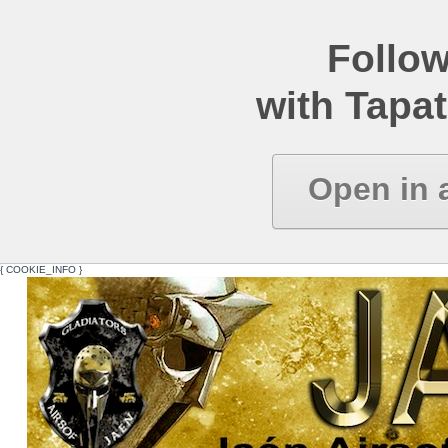
Follow
with Tapat
Open in 
{ COOKIE_INFO }