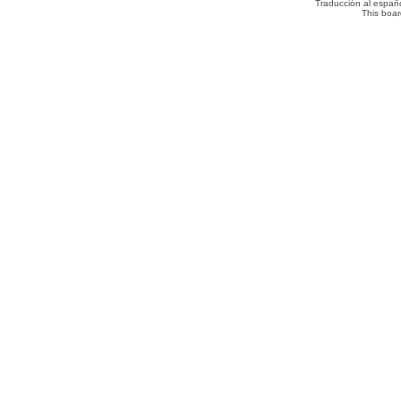
Traducción al españ
This boa