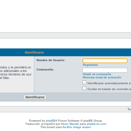
Identificarse
Nombre de Usuario:
Registrarse
ndos y te permitirá un
Contraseña:
s adicionales a los
uestros términos de uso
Olvidé mi contraseña
Reenviar email de activación
l Sitio.
Identificarse automáticamente e
Ocultar mi estado de conexión 
To
Powered by
phpBB
® Forum Software © phpBB Group
Traducción al español por
Huan Manwë
para
phpbb-es.com
This board uses
Air-Box image resizer