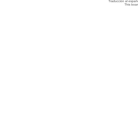
Traducción al españ
This boa