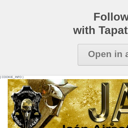
Follow
with Tapat
Open in 
{ COOKIE_INFO }