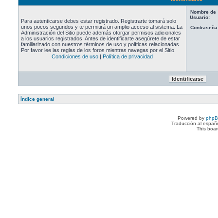
Nombre de
Usuario:
Para autenticarse debes estar registrado. Registrarte tomará solo
unos pocos segundos y te permitirá un amplio acceso al sistema. La
Contraseña
Administración del Sitio puede además otorgar permisos adicionales
a los usuarios registrados. Antes de identificarte asegúrete de estar
familiarizado con nuestros términos de uso y políticas relacionadas.
Por favor lee las reglas de los foros mientras navegas por el Sitio.
Condiciones de uso
|
Política de privacidad
Índice general
Powered by
php
Traducción al españ
This boa