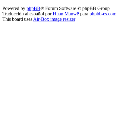
Powered by
phpBB
® Forum Software © phpBB Group
Traducción al español por
Huan Manwë
para
phpbb-es.com
This board uses
Air-Box image resizer