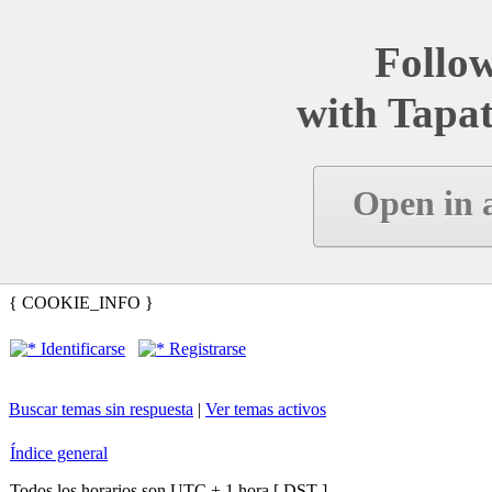
Follow
with Tapat
Open in 
{ COOKIE_INFO }
Identificarse
Registrarse
Buscar temas sin respuesta
|
Ver temas activos
Índice general
Todos los horarios son UTC + 1 hora [
DST
]