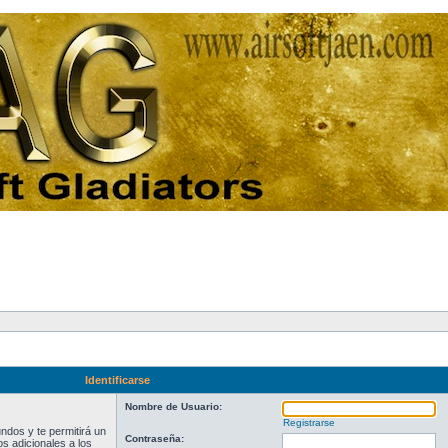
Identificarse
Nombre de Usuario:
Registrarse
ndos y te permitirá un
Contraseña:
s adicionales a los