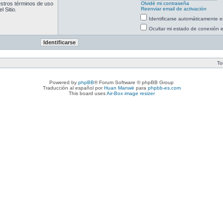
uestros términos de uso
Olvidé mi contraseña
Reenviar email de activación
l Sitio.
Identificarse automáticamente e
Ocultar mi estado de conexión 
To
Powered by
phpBB
® Forum Software © phpBB Group
Traducción al español por
Huan Manwë
para
phpbb-es.com
This board uses
Air-Box image resizer