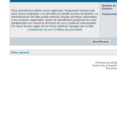
Nombre de
Usuario:
Para autenticarse debes estar registrado. Registrarte tomará solo
unos pocos segundos y te permitirá un amplio acceso al sistema. La
Contraseña
Administración del Sitio puede además otorgar permisos adicionales
a los usuarios registrados. Antes de identificarte asegúrete de estar
familiarizado con nuestros términos de uso y políticas relacionadas.
Por favor lee las reglas de los foros mientras navegas por el Sitio.
Condiciones de uso
|
Política de privacidad
Índice general
Powered by
php
Traducción al españ
This boa