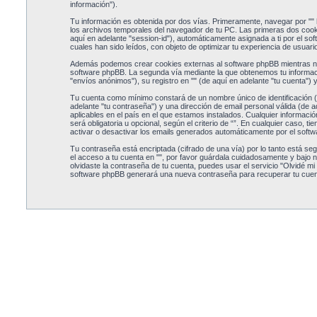
información").
Tu información es obtenida por dos vías. Primeramente, navegar por ""
los archivos temporales del navegador de tu PC. Las primeras dos cookie
aquí en adelante "session-id"), automáticamente asignada a ti por el s
cuales han sido leídos, con objeto de optimizar tu experiencia de usuario
Además podemos crear cookies externas al software phpBB mientras nav
software phpBB. La segunda vía mediante la que obtenemos tu informaci
"envíos anónimos"), su registro en "" (de aquí en adelante "tu cuenta") 
Tu cuenta como mínimo constará de un nombre único de identificación (d
adelante "tu contraseña") y una dirección de email personal válida (de aq
aplicables en el país en el que estamos instalados. Cualquier informació
será obligatoria u opcional, según el criterio de “”. En cualquier caso, 
activar o desactivar los emails generados automáticamente por el soft
Tu contraseña está encriptada (cifrado de una vía) por lo tanto está 
el acceso a tu cuenta en "", por favor guárdala cuidadosamente y bajo n
olvidaste la contraseña de tu cuenta, puedes usar el servicio "Olvidé mi
software phpBB generará una nueva contraseña para recuperar tu cuen