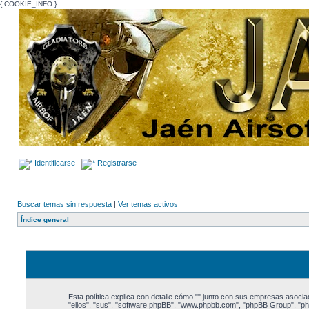
{ COOKIE_INFO }
Identificarse
Registrarse
Buscar temas sin respuesta
|
Ver temas activos
Índice general
Esta política explica con detalle cómo "" junto con sus empresas asociad
"ellos", "sus", "software phpBB", "www.phpbb.com", "phpBB Group", "php