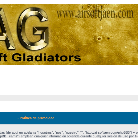
- Política de privacidad
as (de aquí en adelante "nosotros", "nos", "nuestro", "", "http://airsoftjaen.com/phpBB3") y
BB Teams") emplean cualquier información obtenida durante cualquier sesión de uso por ti 