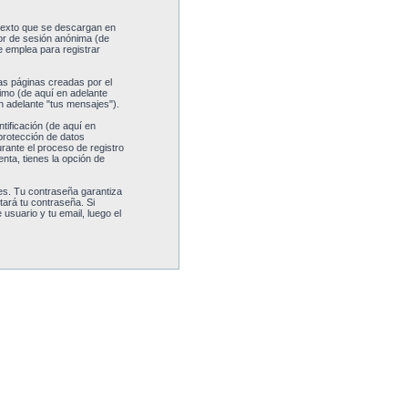
 texto que se descargan en
dor de sesión anónima (de
 emplea para registrar
as páginas creadas por el
imo (de aquí en adelante
n adelante "tus mensajes").
ificación (de aquí en
 protección de datos
urante el proceso de registro
nta, tienes la opción de
es. Tu contraseña garantiza
tará tu contraseña. Si
usuario y tu email, luego el