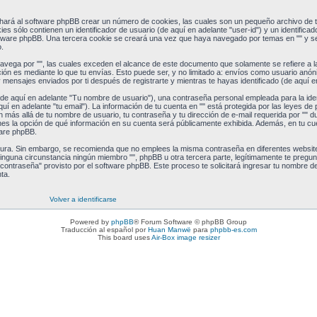
 hará al software phpBB crear un número de cookies, las cuales son un pequeño archivo de
s sólo contienen un identificador de usuario (de aquí en adelante "user-id") y un identifica
oftware phpBB. Una tercera cookie se creará una vez que haya navegado por temas en "" y se
.
ega por "", las cuales exceden el alcance de este documento que solamente se refiere a l
ón es mediante lo que tu envías. Esto puede ser, y no limitado a: envíos como usuario anón
y mensajes enviados por ti después de registrarte y mientras te hayas identificado (de aquí e
e aquí en adelante "Tu nombre de usuario"), una contraseña personal empleada para la ident
uí en adelante "tu email"). La información de tu cuenta en "" está protegida por las leyes de
n más allá de tu nombre de usuario, tu contraseña y tu dirección de e-mail requerida por "" d
tienes la opción de qué información en su cuenta será públicamente exhibida. Además, en tu cue
ware phpBB.
segura. Sin embargo, se recomienda que no emplees la misma contraseña en diferentes websit
inguna circunstancia ningún miembro "", phpBB u otra tercera parte, legítimamente te pregun
 contraseña" provisto por el software phpBB. Este proceso te solicitará ingresar tu nombre de 
ta.
Volver a identificarse
Powered by
phpBB
® Forum Software © phpBB Group
Traducción al español por
Huan Manwë
para
phpbb-es.com
This board uses
Air-Box image resizer