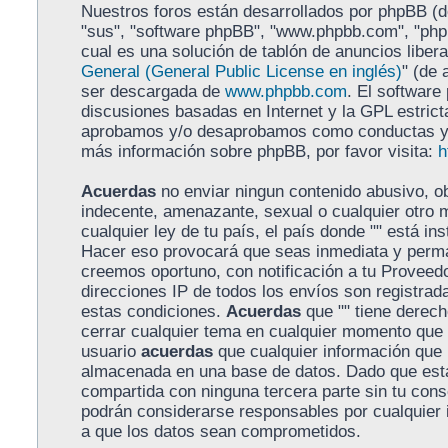
Nuestros foros están desarrollados por phpBB (de
"sus", "software phpBB", "www.phpbb.com", "ph
cual es una solución de tablón de anuncios libera
General (General Public License en inglés)
" (de 
ser descargada de
www.phpbb.com
. El software
discusiones basadas en Internet y la GPL estrict
aprobamos y/o desaprobamos como conductas y/o
más información sobre phpBB, por favor visita:
h
Acuerdas
no enviar ningun contenido abusivo, ob
indecente, amenazante, sexual o cualquier otro m
cualquier ley de tu país, el país donde "" está in
Hacer eso provocará que seas inmediata y perma
creemos oportuno, con notificación a tu Proveedo
direcciones IP de todos los envíos son registra
estas condiciones.
Acuerdas
que "" tiene derecho
cerrar cualquier tema en cualquier momento que
usuario
acuerdas
que cualquier información que
almacenada en una base de datos. Dado que esta
compartida con ninguna tercera parte sin tu conse
podrán considerarse responsables por cualquier 
a que los datos sean comprometidos.