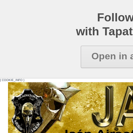
Follow
with Tapat
Open in 
{ COOKIE_INFO }